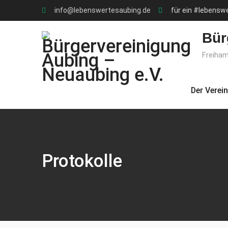
Skip
info@lebenswertesaubing.de
für ein #lebensw
to
content
Bür
Freiham
Der Verein
Protokolle