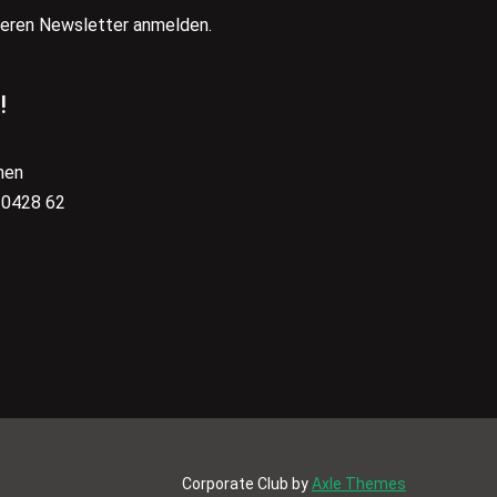
seren Newsletter anmelden.
!
hen
 0428 62
Corporate Club by
Axle Themes