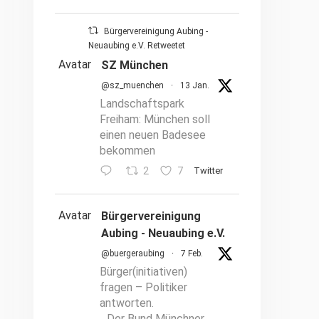
Bürgervereinigung Aubing -
Neuaubing e.V. Retweetet
Avatar
SZ München
@sz_muenchen
·
13 Jan.
Landschaftspark
Freiham: München soll
einen neuen Badesee
bekommen
2
7
Twitter
Avatar
Bürgervereinigung
Aubing - Neuaubing e.V.
@buergeraubing
·
7 Feb.
Bürger(initiativen)
fragen – Politiker
antworten.
Der Bund Münchner