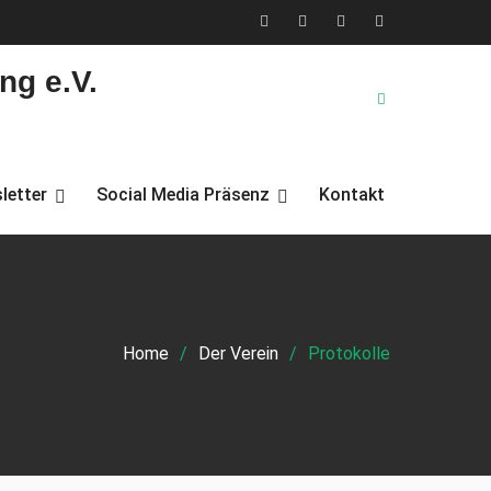
X
Facebook
YouTube
Instagram
ng e.V.
(Twitter)
letter
Social Media Präsenz
Kontakt
Home
Der Verein
Protokolle