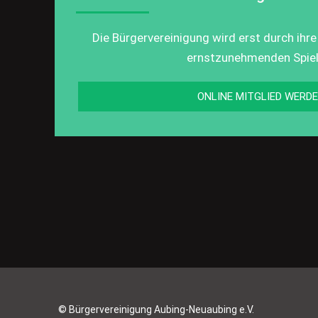
Die Bürgervereinigung wird erst durch ihre
ernstzunehmenden Spiel
ONLINE MITGLIED WERD
© Bürgervereinigung Aubing-Neuaubing e.V.