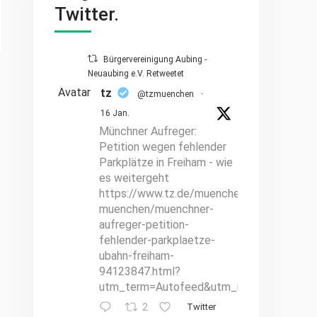
Twitter.
Bürgervereinigung Aubing -
Neuaubing e.V. Retweetet
Avatar
tz
@tzmuenchen
·
16 Jan.
Münchner Aufreger:
Petition wegen fehlender
Parkplätze in Freiham - wie
es weitergeht
https://www.tz.de/muenchen/stadt/hallo-
muenchen/muenchner-
aufreger-petition-
fehlender-parkplaetze-
ubahn-freiham-
94123847.html?
utm_term=Autofeed&utm_medium=Social
2
Twitter