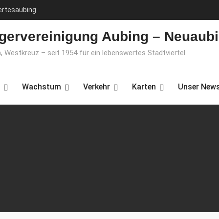
ertesaubing
gervereinigung Aubing – Neuaubi
, Westkreuz – seit 1954 für ein lebenswertes Stadtviertel
Wachstum
Verkehr
Karten
Unser News