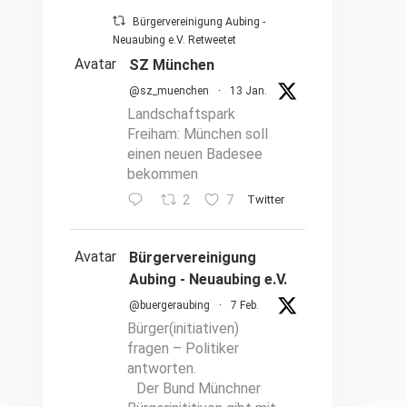
Bürgervereinigung Aubing -
Neuaubing e.V. Retweetet
Avatar
SZ München
@sz_muenchen
·
13 Jan.
Landschaftspark
Freiham: München soll
einen neuen Badesee
bekommen
2
7
Twitter
Avatar
Bürgervereinigung
Aubing - Neuaubing e.V.
@buergeraubing
·
7 Feb.
Bürger(initiativen)
fragen – Politiker
antworten.
Der Bund Münchner