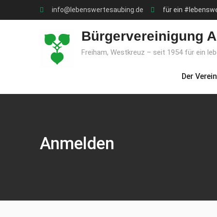
Skip
info@lebenswertesaubing.de
für ein #lebensw
to
content
Bürgervereinigung A
Freiham, Westkreuz – seit 1954 für ein le
Der Verein
Anmelden