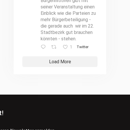
Bürgerinititiven gibt mit
seiner Veranstaltung einen
Einblick wie die Parteien zu
mehr Bürgerbeteiligung -
die gerade auch wir im 22.
Stadtbezirk gut brauchen
könnten - stehen.
1
Twitter
Load More
t!