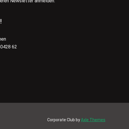
seren Newsletter anmelden.
!
hen
 0428 62
Corporate Club by
Axle Themes