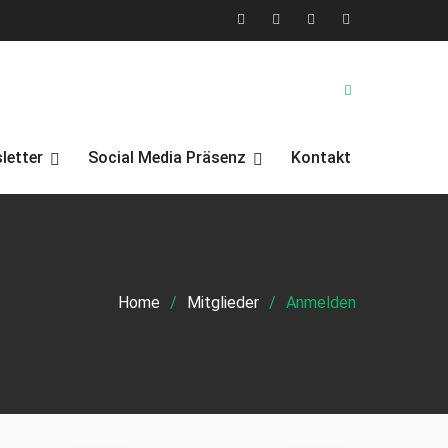
X
Facebook
YouTube
Instagram
(Twitter)
letter
Social Media Präsenz
Kontakt
Home
Mitglieder
Anmelden