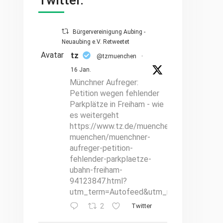
Twitter.
Bürgervereinigung Aubing -
Neuaubing e.V. Retweetet
Avatar
tz
@tzmuenchen
·
16 Jan.
Münchner Aufreger:
Petition wegen fehlender
Parkplätze in Freiham - wie
es weitergeht
https://www.tz.de/muenchen/stadt/hallo-
muenchen/muenchner-
aufreger-petition-
fehlender-parkplaetze-
ubahn-freiham-
94123847.html?
utm_term=Autofeed&utm_medium=Social
2
Twitter