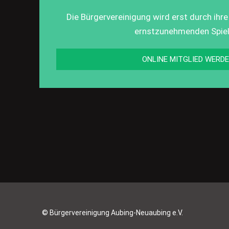
Die Bürgervereinigung wird erst durch ihre
ernstzunehmenden Spiel
ONLINE MITGLIED WERD
© Bürgervereinigung Aubing-Neuaubing e.V.