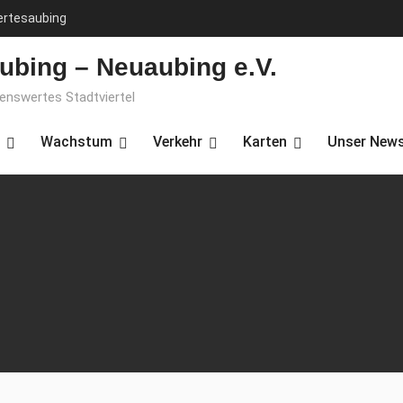
ertesaubing
ubing – Neuaubing e.V.
benswertes Stadtviertel
Wachstum
Verkehr
Karten
Unser News