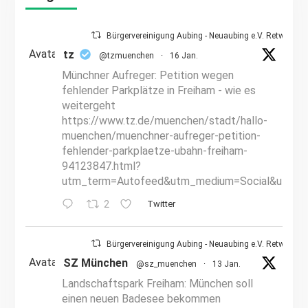
Bürgervereinigung Aubing - Neuaubing e.V. Retweetet
Avatar
tz
@tzmuenchen
·
16 Jan.
Münchner Aufreger: Petition wegen
fehlender Parkplätze in Freiham - wie es
weitergeht
https://www.tz.de/muenchen/stadt/hallo-
muenchen/muenchner-aufreger-petition-
fehlender-parkplaetze-ubahn-freiham-
94123847.html?
utm_term=Autofeed&utm_medium=Social&utm_s
2
Twitter
Bürgervereinigung Aubing - Neuaubing e.V. Retweetet
Avatar
SZ München
@sz_muenchen
·
13 Jan.
Landschaftspark Freiham: München soll
einen neuen Badesee bekommen