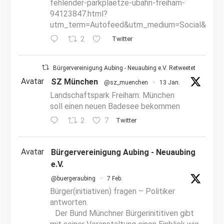
fehlender-parkplaetze-ubahn-freiham-
94123847.html?
utm_term=Autofeed&utm_medium=Social&utm_
2
Twitter
Bürgervereinigung Aubing - Neuaubing e.V. Retweetet
Avatar
SZ München
@sz_muenchen
·
13 Jan.
Landschaftspark Freiham: München
soll einen neuen Badesee bekommen
2
7
Twitter
Avatar
Bürgervereinigung Aubing - Neuaubing
e.V.
@buergeraubing
·
7 Feb.
Bürger(initiativen) fragen – Politiker
antworten.
Der Bund Münchner Bürgerinititiven gibt