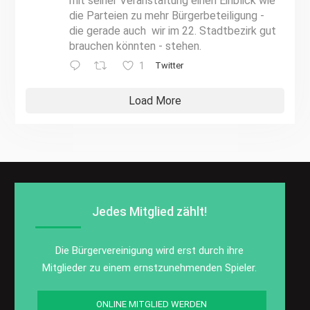
mit seiner Veranstaltung einen Einblick wie
die Parteien zu mehr Bürgerbeteiligung -
die gerade auch wir im 22. Stadtbezirk gut
brauchen könnten - stehen.
1
Twitter
Load More
Jedes Mitglied zählt!
Die Bürgervereinigung wird erst durch ihre
Mitglieder zu einem ernstzunehmenden Spieler.
ONLINE MITGLIED WERDEN