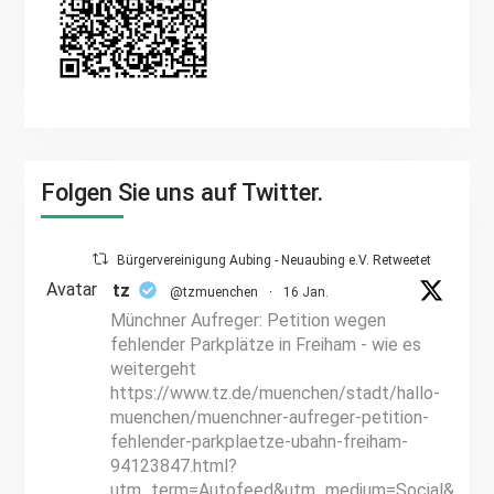
Folgen Sie uns auf Twitter.
Bürgervereinigung Aubing - Neuaubing e.V. Retweetet
Avatar
tz
@tzmuenchen
·
16 Jan.
Münchner Aufreger: Petition wegen
fehlender Parkplätze in Freiham - wie es
weitergeht
https://www.tz.de/muenchen/stadt/hallo-
muenchen/muenchner-aufreger-petition-
fehlender-parkplaetze-ubahn-freiham-
94123847.html?
utm_term=Autofeed&utm_medium=Social&utm_