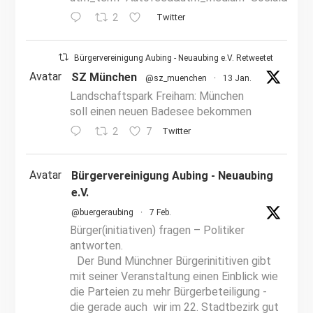
2
Twitter
Bürgervereinigung Aubing - Neuaubing e.V. Retweetet
Avatar
SZ München
@sz_muenchen
·
13 Jan.
Landschaftspark Freiham: München
soll einen neuen Badesee bekommen
2
7
Twitter
Avatar
Bürgervereinigung Aubing - Neuaubing
e.V.
@buergeraubing
·
7 Feb.
Bürger(initiativen) fragen – Politiker
antworten.
Der Bund Münchner Bürgerinititiven gibt
mit seiner Veranstaltung einen Einblick wie
die Parteien zu mehr Bürgerbeteiligung -
die gerade auch wir im 22. Stadtbezirk gut