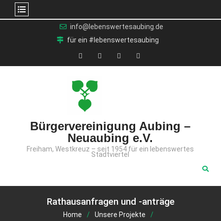
Skip
info@lebenswertesaubing.de
to
für ein #lebenswertesaubing
content
X
Facebook
YouTube
Instagram
(Twitter)
Bürgervereinigung Aubing –
Neuaubing e.V.
Freiham, Westkreuz – seit 1954 für ein lebenswertes
Stadtviertel
Rathausanfragen und -anträge
Home
Unsere Projekte