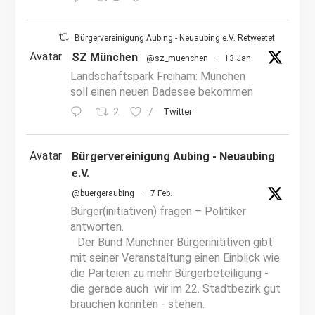
Bürgervereinigung Aubing - Neuaubing e.V. Retweetet
Avatar
SZ München
@sz_muenchen
·
13 Jan.
Landschaftspark Freiham: München
soll einen neuen Badesee bekommen
2
7
Twitter
Avatar
Bürgervereinigung Aubing - Neuaubing
e.V.
@buergeraubing
·
7 Feb.
Bürger(initiativen) fragen – Politiker
antworten.
Der Bund Münchner Bürgerinititiven gibt
mit seiner Veranstaltung einen Einblick wie
die Parteien zu mehr Bürgerbeteiligung -
die gerade auch wir im 22. Stadtbezirk gut
brauchen könnten - stehen.