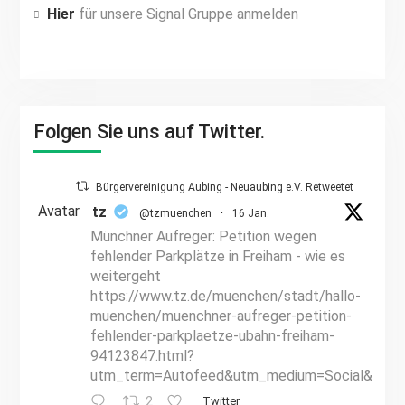
Hier
für unsere Signal Gruppe anmelden
Folgen Sie uns auf Twitter.
Bürgervereinigung Aubing - Neuaubing e.V. Retweetet
Avatar
tz
@tzmuenchen
·
16 Jan.
Münchner Aufreger: Petition wegen
fehlender Parkplätze in Freiham - wie es
weitergeht
https://www.tz.de/muenchen/stadt/hallo-
muenchen/muenchner-aufreger-petition-
fehlender-parkplaetze-ubahn-freiham-
94123847.html?
utm_term=Autofeed&utm_medium=Social&utm_
2
Twitter