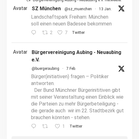
Bürgervereinigung Aubing - Neuaubing e.V. Retweetet
Avatar
SZ München
@sz_muenchen
·
13 Jan.
Landschaftspark Freiham: München
soll einen neuen Badesee bekommen
2
7
Twitter
Avatar
Bürgervereinigung Aubing - Neuaubing
e.V.
@buergeraubing
·
7 Feb.
Bürger(initiativen) fragen – Politiker
antworten.
Der Bund Münchner Bürgerinititiven gibt
mit seiner Veranstaltung einen Einblick wie
die Parteien zu mehr Bürgerbeteiligung -
die gerade auch wir im 22. Stadtbezirk gut
brauchen könnten - stehen.
1
Twitter