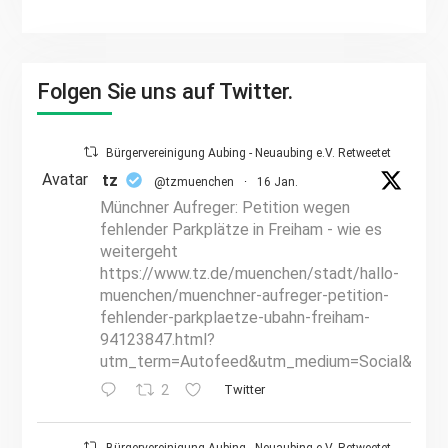
Folgen Sie uns auf Twitter.
Bürgervereinigung Aubing - Neuaubing e.V. Retweetet
Avatar
tz
@tzmuenchen
·
16 Jan.
Münchner Aufreger: Petition wegen
fehlender Parkplätze in Freiham - wie es
weitergeht
https://www.tz.de/muenchen/stadt/hallo-
muenchen/muenchner-aufreger-petition-
fehlender-parkplaetze-ubahn-freiham-
94123847.html?
utm_term=Autofeed&utm_medium=Social&utm_
2
Twitter