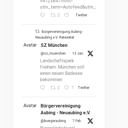
94123847.html?
utm_term=Autofeed&utm_medium=Social
2
Twitter
Bürgervereinigung Aubing -
Neuaubing e.V. Retweetet
Avatar
SZ München
@sz_muenchen
·
13 Jan.
Landschaftspark
Freiham: München soll
einen neuen Badesee
bekommen
2
7
Twitter
Avatar
Bürgervereinigung
Aubing - Neuaubing e.V.
@buergeraubing
·
7 Feb.