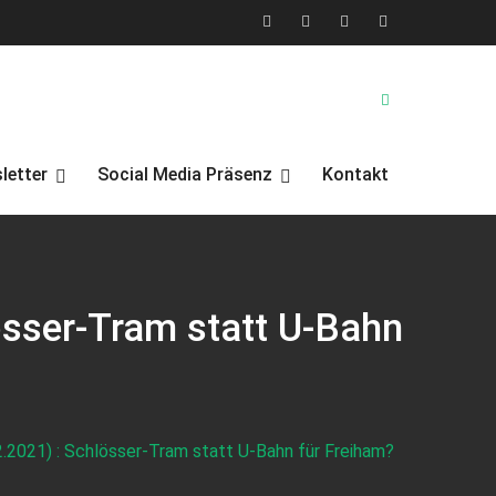
X
Facebook
YouTube
Instagram
(Twitter)
letter
Social Media Präsenz
Kontakt
sser-Tram statt U-Bahn
.2021) : Schlösser-Tram statt U-Bahn für Freiham?