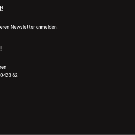
t!
seren Newsletter anmelden.
!
hen
 0428 62