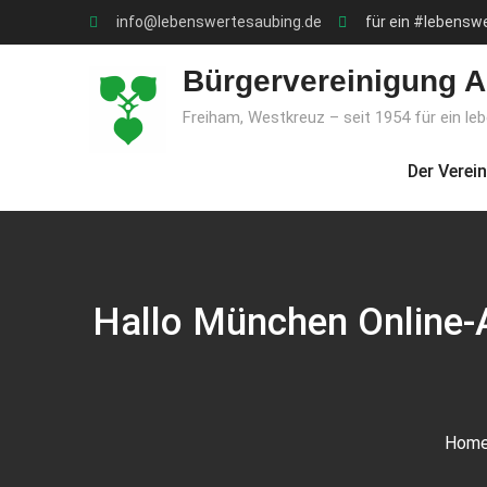
Skip
info@lebenswertesaubing.de
für ein #lebensw
to
content
Bürgervereinigung A
Freiham, Westkreuz – seit 1954 für ein le
Der Verein
Hallo München Online-
Hom