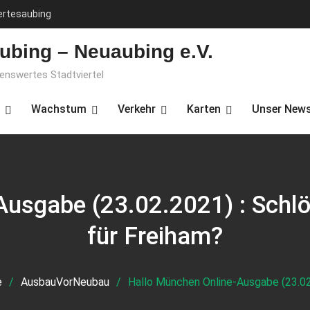
ertesaubing
ubing – Neuaubing e.V.
benswertes Stadtviertel
Wachstum
Verkehr
Karten
Unser News
Ausgabe (23.02.2021) : Schlö
für Freiham?
e
AusbauVorNeubau
Hallo München Online-Ausgabe (23.02