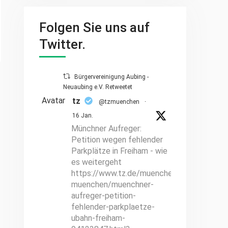
Folgen Sie uns auf
Twitter.
Bürgervereinigung Aubing -
Neuaubing e.V. Retweetet
Avatar
tz
@tzmuenchen
·
16 Jan.
Münchner Aufreger:
Petition wegen fehlender
Parkplätze in Freiham - wie
es weitergeht
https://www.tz.de/muenchen/stadt/hallo-
muenchen/muenchner-
aufreger-petition-
fehlender-parkplaetze-
ubahn-freiham-