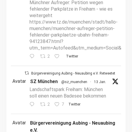
Münchner Aufreger: Petition wegen
fehlender Parkplätze in Freiham - wie es
weitergeht
https://www.tz.de/muenchen/stadt/hallo-
muenchen/muenchner-aufreger-petition-
fehlender-parkplaetze-ubahn-freiham-
94123847.html?
utm_term=Autofeed&utm_medium=Social&utm_
2
Twitter
Bürgervereinigung Aubing - Neuaubing e.V. Retweetet
Avatar
SZ München
@sz_muenchen
·
13 Jan.
Landschaftspark Freiham: München
soll einen neuen Badesee bekommen
2
7
Twitter
Avatar
Bürgervereinigung Aubing - Neuaubing
e.V.