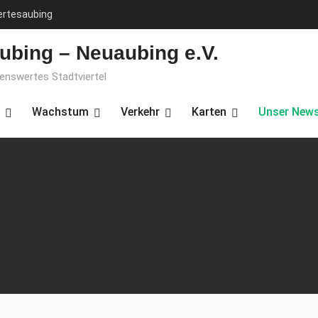
ertesaubing
ubing – Neuaubing e.V.
benswertes Stadtviertel
Wachstum
Verkehr
Karten
Unser News