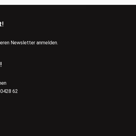
t!
seren Newsletter anmelden.
!
hen
 0428 62