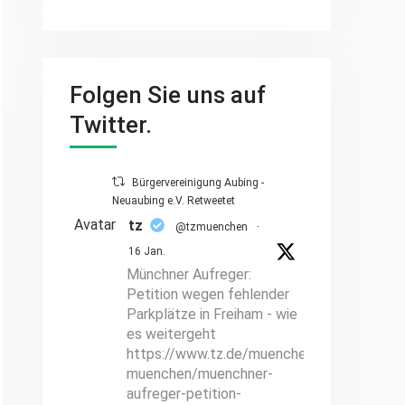
Folgen Sie uns auf
Twitter.
Bürgervereinigung Aubing -
Neuaubing e.V. Retweetet
Avatar
tz
@tzmuenchen
·
16 Jan.
Münchner Aufreger:
Petition wegen fehlender
Parkplätze in Freiham - wie
es weitergeht
https://www.tz.de/muenchen/stadt/hallo-
muenchen/muenchner-
aufreger-petition-