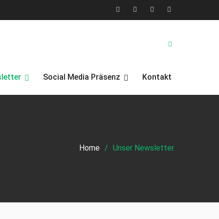
X
Facebook
YouTube
Instagram
(Twitter)
letter
Social Media Präsenz
Kontakt
Home
Unser Newsletter