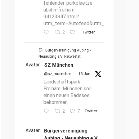
fehlender-parkplaetze-
ubahn-freiham-
94123847.html?
utm_term=Autofeed&utm_medium=Social
2
Twitter
Bürgervereinigung Aubing -
Neuaubing e.V. Retweetet
Avatar
SZ München
@sz_muenchen
·
13 Jan.
Landschaftspark
Freiham: München soll
einen neuen Badesee
bekommen
2
7
Twitter
Avatar
Bürgervereinigung
Aubing - Neuaubing e.V.