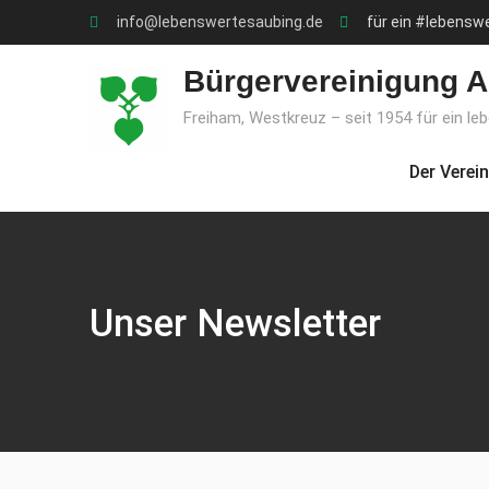
Skip
info@lebenswertesaubing.de
für ein #lebensw
to
content
Bürgervereinigung A
Freiham, Westkreuz – seit 1954 für ein le
Der Verein
Unser Newsletter