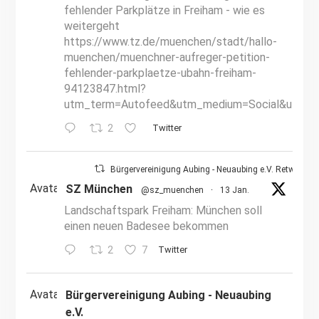
fehlender Parkplätze in Freiham - wie es
weitergeht
https://www.tz.de/muenchen/stadt/hallo-
muenchen/muenchner-aufreger-petition-
fehlender-parkplaetze-ubahn-freiham-
94123847.html?
utm_term=Autofeed&utm_medium=Social&utm_s
2
Twitter
Bürgervereinigung Aubing - Neuaubing e.V. Retweetet
Avatar
SZ München
@sz_muenchen
·
13 Jan.
Landschaftspark Freiham: München soll
einen neuen Badesee bekommen
2
7
Twitter
Avatar
Bürgervereinigung Aubing - Neuaubing
e.V.