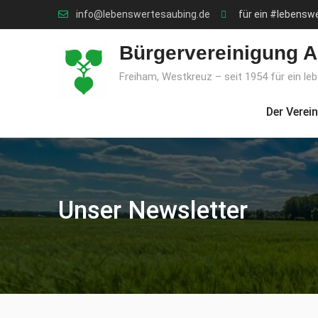
Skip
info@lebenswertesaubing.de
für ein #lebensw
to
content
Bürgervereinigung A
Freiham, Westkreuz – seit 1954 für ein le
Der Verein
Unser Newsletter