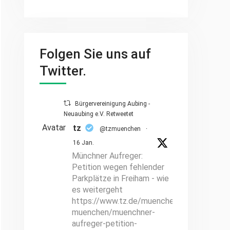
Folgen Sie uns auf
Twitter.
Bürgervereinigung Aubing -
Neuaubing e.V. Retweetet
Avatar
tz
@tzmuenchen
·
16 Jan.
Münchner Aufreger:
Petition wegen fehlender
Parkplätze in Freiham - wie
es weitergeht
https://www.tz.de/muenchen/stadt/hallo-
muenchen/muenchner-
aufreger-petition-