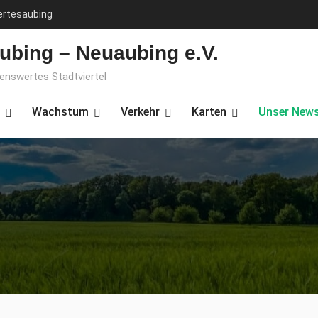
ertesaubing
ubing – Neuaubing e.V.
benswertes Stadtviertel
Wachstum
Verkehr
Karten
Unser News