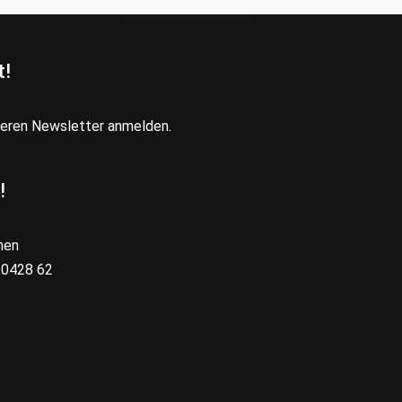
t!
seren Newsletter anmelden.
!
hen
 0428 62