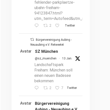
fehlender-parkplaetze-
ubahn-freiham-
94123847.html?
utm_term=Autofeed&utm_medium=Social
2
Twitter
Bürgervereinigung Aubing -
Neuaubing e.V. Retweetet
Avatar
SZ München
@sz_muenchen
·
13 Jan.
Landschaftspark
Freiham: München soll
einen neuen Badesee
bekommen
2
7
Twitter
Avatar
Bürgervereinigung
Aubing - Neuaubing e.V.