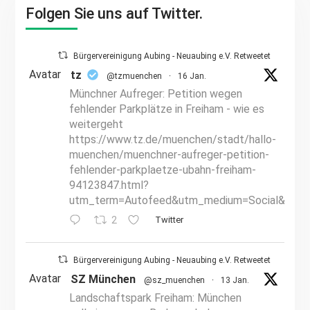
Folgen Sie uns auf Twitter.
Bürgervereinigung Aubing - Neuaubing e.V. Retweetet
Avatar
tz
@tzmuenchen
·
16 Jan.
Münchner Aufreger: Petition wegen
fehlender Parkplätze in Freiham - wie es
weitergeht
https://www.tz.de/muenchen/stadt/hallo-
muenchen/muenchner-aufreger-petition-
fehlender-parkplaetze-ubahn-freiham-
94123847.html?
utm_term=Autofeed&utm_medium=Social&utm_
2
Twitter
Bürgervereinigung Aubing - Neuaubing e.V. Retweetet
Avatar
SZ München
@sz_muenchen
·
13 Jan.
Landschaftspark Freiham: München