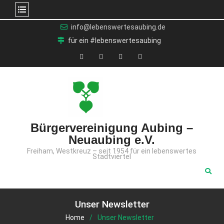
Skip
info@lebenswertesaubing.de
to
für ein #lebenswertesaubing
content
X
Facebook
YouTube
Instagram
(Twitter)
Bürgervereinigung Aubing –
Neuaubing e.V.
Freiham, Westkreuz – seit 1954 für ein lebenswertes
Stadtviertel
Unser Newsletter
Home
Unser Newsletter