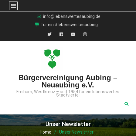
Skip
info@lebenswertesaubing.de
to
für ein #lebenswertesaubing
content
X
Facebook
YouTube
Instagram
(Twitter)
Bürgervereinigung Aubing –
Neuaubing e.V.
Freiham, Westkreuz – seit 1954 für ein lebenswertes
Stadtviertel
Unser Newsletter
Home
Unser Newsletter