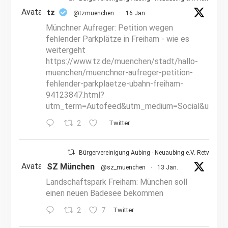
Avatar
tz
@tzmuenchen
·
16 Jan.
Münchner Aufreger: Petition wegen
fehlender Parkplätze in Freiham - wie es
weitergeht
https://www.tz.de/muenchen/stadt/hallo-
muenchen/muenchner-aufreger-petition-
fehlender-parkplaetze-ubahn-freiham-
94123847.html?
utm_term=Autofeed&utm_medium=Social&utm_s
2
Twitter
Bürgervereinigung Aubing - Neuaubing e.V. Retweetet
Avatar
SZ München
@sz_muenchen
·
13 Jan.
Landschaftspark Freiham: München soll
einen neuen Badesee bekommen
2
7
Twitter