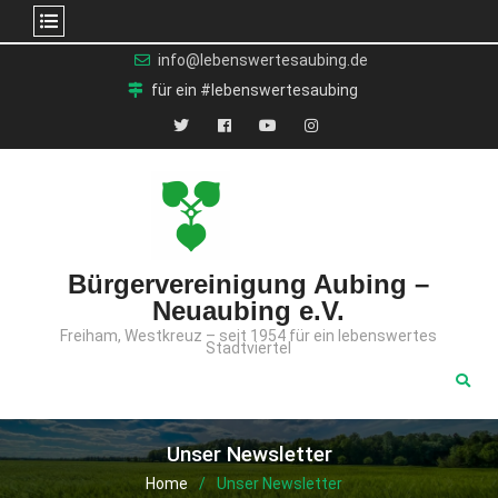
Skip
info@lebenswertesaubing.de
to
für ein #lebenswertesaubing
content
X
Facebook
YouTube
Instagram
(Twitter)
Bürgervereinigung Aubing –
Neuaubing e.V.
Freiham, Westkreuz – seit 1954 für ein lebenswertes
Stadtviertel
Unser Newsletter
Home
Unser Newsletter