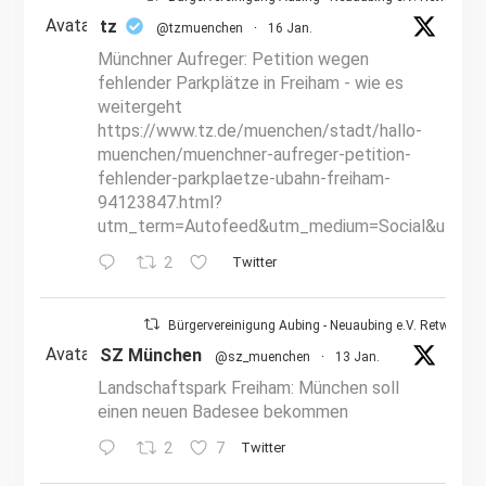
Avatar
tz
@tzmuenchen
·
16 Jan.
Münchner Aufreger: Petition wegen
fehlender Parkplätze in Freiham - wie es
weitergeht
https://www.tz.de/muenchen/stadt/hallo-
muenchen/muenchner-aufreger-petition-
fehlender-parkplaetze-ubahn-freiham-
94123847.html?
utm_term=Autofeed&utm_medium=Social&utm_s
2
Twitter
Bürgervereinigung Aubing - Neuaubing e.V. Retweetet
Avatar
SZ München
@sz_muenchen
·
13 Jan.
Landschaftspark Freiham: München soll
einen neuen Badesee bekommen
2
7
Twitter