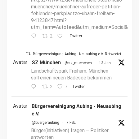
muenchen/muenchner-aufreger-petition-
fehlender-parkplaetze-ubahn-freiham-
94123847.html?
utm_term=Autofeed&utm_medium=Social&utm_
2
Twitter
Bürgervereinigung Aubing - Neuaubing e.V. Retweetet
Avatar
SZ München
@sz_muenchen
·
13 Jan.
Landschaftspark Freiham: München
soll einen neuen Badesee bekommen
2
7
Twitter
Avatar
Bürgervereinigung Aubing - Neuaubing
e.V.
@buergeraubing
·
7 Feb.
Bürger(initiativen) fragen – Politiker
antworten.