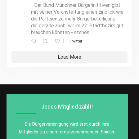
Der Bund Münchner Bürgerinititiven gibt
mit seiner Veranstaltung einen Einblick wie
die Parteien zu mehr Bürgerbeteiligung -
die gerade auch wir im 22. Stadtbezirk gut
brauchen könnten - stehen.
1
Twitter
Load More
Jedes Mitglied zählt!
Die Bürgervereinigung wird erst durch ihre
Mitglieder zu einem ernstzunehmenden Spieler.