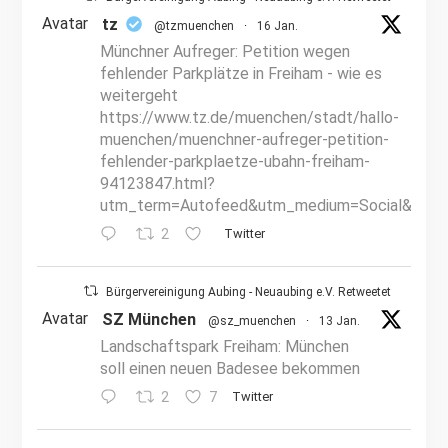
Avatar
tz
@tzmuenchen
·
16 Jan.
Münchner Aufreger: Petition wegen
fehlender Parkplätze in Freiham - wie es
weitergeht
https://www.tz.de/muenchen/stadt/hallo-
muenchen/muenchner-aufreger-petition-
fehlender-parkplaetze-ubahn-freiham-
94123847.html?
utm_term=Autofeed&utm_medium=Social&utm_
2
Twitter
Bürgervereinigung Aubing - Neuaubing e.V. Retweetet
Avatar
SZ München
@sz_muenchen
·
13 Jan.
Landschaftspark Freiham: München
soll einen neuen Badesee bekommen
2
7
Twitter