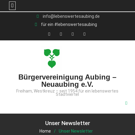
Skip
info@lebenswertesaubing.de
to
für ein #lebenswertesaubing
content
X
Facebook
YouTube
Instagram
(Twitter)
Bürgervereinigung Aubing –
Neuaubing e.V.
Freiham, Westkreuz – seit 1954 für ein lebenswertes
Stadtviertel
Unser Newsletter
Home
Unser Newsletter