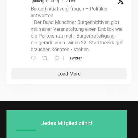
@buergeraubing
·
7 Feb.
Bürger(initiativen) fragen – Politiker
antworten.
Der Bund Münchner Bürgerinititiven gibt
mit seiner Veranstaltung einen Einblick wie
die Parteien zu mehr Bürgerbeteiligung -
die gerade auch wir im 22. Stadtbezirk gut
brauchen könnten - stehen.
1
Twitter
Load More
Jedes Mitglied zählt!