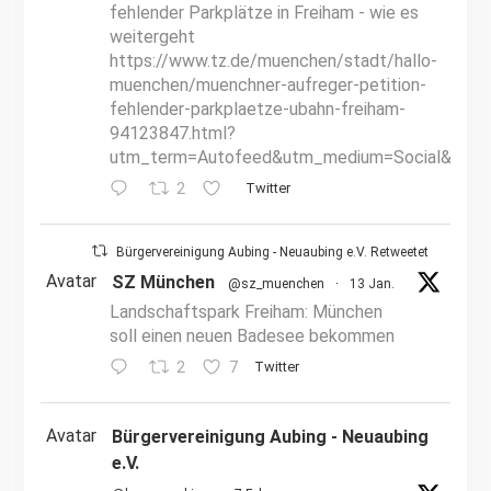
fehlender Parkplätze in Freiham - wie es
weitergeht
https://www.tz.de/muenchen/stadt/hallo-
muenchen/muenchner-aufreger-petition-
fehlender-parkplaetze-ubahn-freiham-
94123847.html?
utm_term=Autofeed&utm_medium=Social&utm_
2
Twitter
Bürgervereinigung Aubing - Neuaubing e.V. Retweetet
Avatar
SZ München
@sz_muenchen
·
13 Jan.
Landschaftspark Freiham: München
soll einen neuen Badesee bekommen
2
7
Twitter
Avatar
Bürgervereinigung Aubing - Neuaubing
e.V.